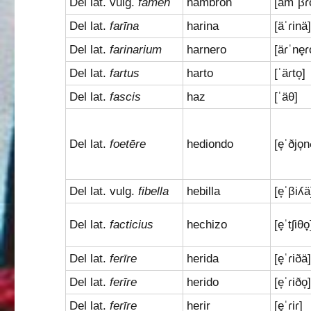
Del lat. vulg.
famen
hambrón
[ämˈβɾo
Del lat.
farīna
harina
[äˈɾinä
Del lat.
farinarium
harnero
[äɾˈne̞ɾo
Del lat.
fartus
harto
[ˈäɾto̞]
Del lat.
fascis
haz
[ˈäθ]
Del lat.
foetēre
hediondo
[e̞ˈðjo̞n
Del lat. vulg.
fibella
hebilla
[e̞ˈβiʎä
Del lat.
facticius
hechizo
[e̞ˈtʃiθo̞
Del lat.
ferīre
herida
[e̞ˈɾiðä
Del lat.
ferīre
herido
[e̞ˈɾiðo̞
Del lat.
ferīre
herir
[e̞ˈɾiɾ]