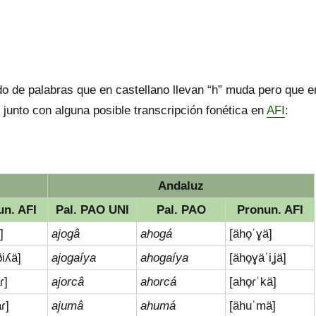
do de palabras que en castellano llevan “h” muda pero que e
 junto con alguna posible transcripción fonética en
AFI
:
Andaluz
un. AFI
Pal. PAO UNI
Pal. PAO
Pronun. AFI
]
ajogâ
ahogá
[äho̞ˈɣä]
ðiʎä]
ajogaíya
ahogaíya
[äho̞ɣäˈiʝä]
ɾ]
ajorcâ
ahorcá
[aho̞ɾˈkä]
ɾ]
ajumâ
ahumá
[ähuˈmä]