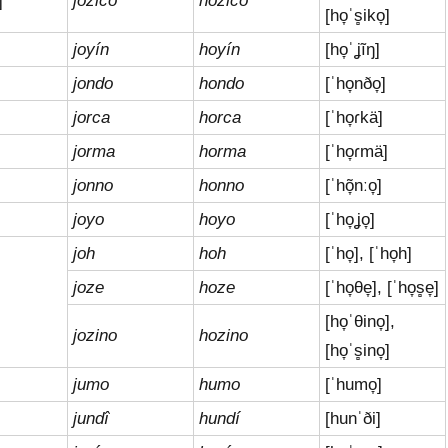
]
jozico
hozico
[ho̞ˈs̻iko̞]
joyín
hoyín
[ho̞ˈʝĩŋ]
jondo
hondo
[ˈho̞nðo̞]
jorca
horca
[ˈho̞ɾkä]
]
jorma
horma
[ˈho̞ɾmä]
jonno
honno
[ˈhõ̞nːo̞]
joyo
hoyo
[ˈho̞ʝo̞]
joh
hoh
[ˈho̞], [ˈho̞h]
joze
hoze
[ˈho̞θe̞], [ˈho̞s̻e̞]
[ho̞ˈθino̞],
jozino
hozino
[ho̞ˈs̻ino̞]
jumo
humo
[ˈhumo̞]
]
jundî
hundí
[hunˈði]