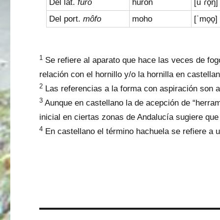
Del lat.
furo
hurón
[uˈɾo̞ŋ]
Del port.
môfo
moho
[ˈmo̞o̞]
1
Se refiere al aparato que hace las veces de fogó
relación con el hornillo y/o la hornilla en castella
2
Las referencias a la forma con aspiración son a
3
Aunque en castellano la de acepción de “herram
inicial en ciertas zonas de Andalucía sugiere que
4
En castellano el término hachuela se refiere a 