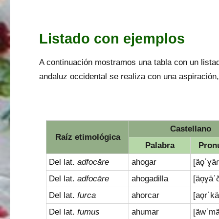
Listado con ejemplos
A continuación mostramos una tabla con un lista
andaluz occidental se realiza con una aspiración,
Castellano
Raíz etimológica
Palabra
Pron
Del lat.
adfocāre
ahogar
[äo̞ˈɣäɾ
Del lat.
adfocāre
ahogadilla
[äo̞ɣäˈ
Del lat.
furca
ahorcar
[ao̞ɾˈkä
Del lat.
fumus
ahumar
[äwˈmä