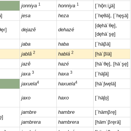
1
1
jonniya
honniya
[ˈhõ̞nːiʝä]
ä]
jesa
heza
[ˈhe̞θä], [ˈhe̞s̻ä]
[de̞häˈθe̞],
e̞ɾ]
dejazê
dehazé
[de̞häˈs̻e̞]
jaba
haba
[ˈhäβä]
2
2
]
jablâ
hablá
[häˈβlä]
jazê
hazé
[häˈθe̞], [häˈs̻e̞]
3
3
jaxa
haxa
[ˈhäʃä]
4
4
jaxuela
haxuela
[häˈʃwe̞lä]
jaxo
haxo
[ˈhäʃo̞]
jambre
hambre
[ˈhämβɾe̞]
̞]
jambrera
hambrera
[hämˈβɾe̞ɾä]