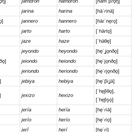
̞ŋ]
jambrón
hambrón
[hämˈβɾo̞ŋ]
]
jarina
harina
[häˈɾinä]
̞]
jannero
hannero
[häɾˈne̞ɾo̞]
jarto
harto
[ˈhäɾto̞]
jaze
haze
[ˈhäθe̞]
jeyondo
heyondo
[he̞ˈʝo̞nðo̞]
ðo̞]
jeiondo
heiondo
[he̞ˈjo̞nðo̞]
jeriondo
heriondo
[he̞ˈɾjo̞nðo̞]
]
jebiya
hebiya
[he̞ˈβiʝä]
[ˈhe̞ʃiθo̞],
]
jexizo
hexizo
[ˈhe̞ʃis̻o̞]
]
jería
hería
[he̞ˈɾiä]
]
jerío
herío
[he̞ˈɾio̞]
jerî
herí
[he̞ˈɾi]