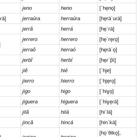
jeno
heno
[ˈhe̞no̞]
uɾä]
jerraúra
herraúra
[he̞räˈuɾä]
jerrâ
herrá
[he̞ˈrä]
jerrero
herrero
[he̞ˈre̞ɾo̞]
]
jerraô
herraó
[he̞räˈo̞]
jerbî
herbí
[he̞ɾˈβi]
jiê
hié
[ˈhje]
jierro
hierro
[ˈhje̞ro̞]
jigo
higo
[ˈhiɣo̞]
]
jiguera
higuera
[ˈhiɣe̞ɾä]
jilâ
hilá
[hiˈlä]
]
jincâ
hincá
[hinˈkä]
[ho̞ˈθiko̞],