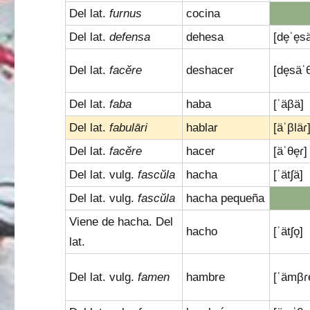
Del lat.
furnus
cocina
Del lat.
defensa
dehesa
[de̞ˈe̞s
Del lat.
facĕre
deshacer
[de̞säˈθ
Del lat.
faba
haba
[ˈäβä]
Del lat.
fabulāri
hablar
[äˈβläɾ
Del lat.
facĕre
hacer
[äˈθe̞ɾ]
Del lat. vulg.
fascŭla
hacha
[ˈätʃä]
Del lat. vulg.
fascŭla
hacha pequeña
Viene de hacha. Del
hacho
[ˈätʃo̞]
lat.
Del lat. vulg.
famen
hambre
[ˈämβɾe