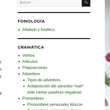
Buscar
por:
FONOLOGÍA
Alfabeto y fonética
GRAMÁTICA
Verbos
Artículos
e
Preposiciones
o
Adverbios
s
Tipos de adverbios
Anteposición del adverbio “
mah
”
ante ciertas palabras negativas
íz
Pronombres
Pronombres personales tónicos