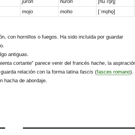
jurón
hurón
[huˈɾo̞ŋ]
mojo
moho
[ˈmo̞ho̞]
n, con hornillos o fuegos. Ha sido incluida por guardar
no.
lgo antiguas.
ienta cortante” parece venir del francés
hache
, la aspiració
 guarda relación con la forma latina
fascis
(
fasces romano
).
un hacha de abordaje.