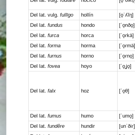
Del lat. vulg.
fodiāre
hocico
[o̞ˈθiko̞
Del lat. vulg.
fullīgo
hollín
[o̞ˈʎĩŋ]
Del lat.
fundus
hondo
[ˈo̞nðo̞]
Del lat.
furca
horca
[ˈo̞ɾkä]
Del lat.
forma
horma
[ˈo̞ɾmä
Del lat.
furnus
horno
[ˈo̞ɾno̞]
Del lat.
fovea
hoyo
[ˈo̞ʝo̞]
Del lat.
falx
hoz
[ˈo̞θ]
Del lat.
fumus
humo
[ˈumo̞]
Del lat.
fundĕre
hundir
[unˈðiɾ