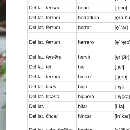
Del lat.
fenum
heno
[ˈe̞no̞]
Del lat.
ferrum
herradura
[e̞räˈð
Del lat.
ferrum
herrar
[e̞ˈräɾ]
Del lat.
ferrum
herrero
[e̞ˈre̞ɾo̞
Del lat.
fervēre
hervir
[e̞ɾˈβiɾ]
Del lat.
fel
hiel
[ˈjel]
Del lat.
ferrum
hierro
[ˈje̞ro̞]
Del lat.
ficus
higo
[ˈiɣo̞]
Del lat.
ficaria
higuera
[ˈiɣe̞ɾä
Del lat.
hilar
[iˈlä]
Del lat.
fincar
hincar
[inˈkäɾ