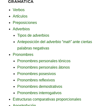
GRAMÁTICA
combertirse’n pétaloh de rosa
qombertirze’n pétalô de roza
que hizo a nuestras palomas convertirse en
Verbos
que dormitan acurrucaoh
qe dormitan aqurruqaô
pétalos de rosa
Artículos
entre las ojah de nuehtra ihtoria.
entre lâ ohâ de nuettra ittoria.
que dormitan acurrucados
Preposiciones
entre las hojas de nuestra historia.
Adverbios
Tipos de adverbios
Anteposición del adverbio “
mah
” ante ciertas
palabras negativas
Pronombres
Pronombres personales tónicos
Pronombres personales átonos
Pronombres posesivos
Pronombres reflexivos
Pronombres demostrativos
Pronombres interrogativos
Estructuras comparativas proporcionales
Apostrofación