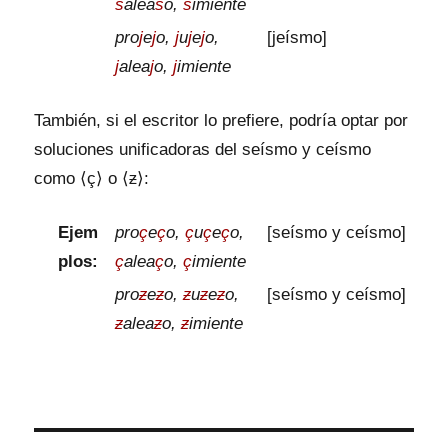
s
alea
s
o,
s
imiente
pro
j
e
j
o,
j
u
j
e
j
o,
[jeísmo]
j
alea
j
o,
j
imiente
También, si el escritor lo prefiere, podría optar por
soluciones unificadoras del seísmo y ceísmo
como ⟨ç⟩ o ⟨
⟩:
ƶ
Ejem
pro
ç
e
ç
o,
ç
u
ç
e
ç
o,
[seísmo y ceísmo]
plos:
ç
alea
ç
o,
ç
imiente
pro
e
o,
u
e
o,
[seísmo y ceísmo]
ƶ
ƶ
ƶ
ƶ
ƶ
alea
o,
imiente
ƶ
ƶ
ƶ