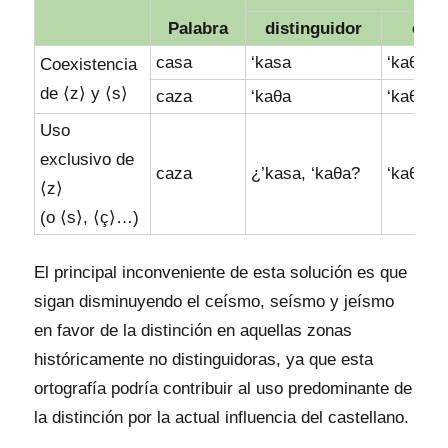
Palabra
distinguidor
ceís
casa
‘kasa
‘kaθa
Coexistencia
de ⟨z⟩ y ⟨s⟩
caza
‘kaθa
‘kaθa
Uso
exclusivo de
caza
¿’kasa, ‘kaθa?
‘kaθa
⟨z⟩
(o ⟨s⟩, ⟨ç⟩…)
El principal inconveniente de esta solución es que
sigan disminuyendo el ceísmo, seísmo y jeísmo
en favor de la distinción en aquellas zonas
históricamente no distinguidoras, ya que esta
ortografía podría contribuir al uso predominante de
la distinción por la actual influencia del castellano.