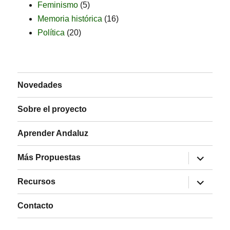
Feminismo
(5)
Memoria histórica
(16)
Política
(20)
Novedades
Sobre el proyecto
Aprender Andaluz
expande
Más Propuestas
el
menú
expande
inferior
Recursos
el
menú
inferior
Contacto