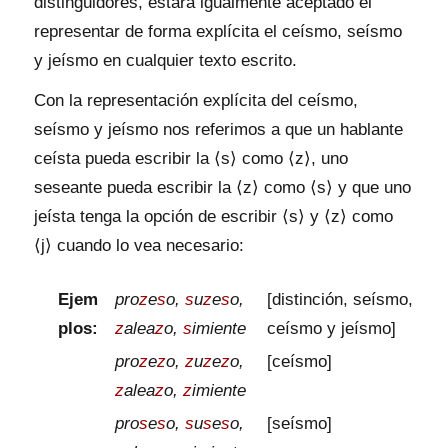
distinguidores, estará igualmente aceptado el
representar de forma explícita el ceísmo, seísmo
y jeísmo en cualquier texto escrito.
Con la representación explícita del ceísmo,
seísmo y jeísmo nos referimos a que un hablante
ceísta pueda escribir la ⟨s⟩ como ⟨z⟩, uno
seseante pueda escribir la ⟨z⟩ como ⟨s⟩ y que uno
jeísta tenga la opción de escribir ⟨s⟩ y ⟨z⟩ como
⟨j⟩ cuando lo vea necesario:
Ejem
pro
z
e
s
o,
s
u
z
e
s
o,
[distinción, seísmo,
plos:
z
alea
z
o,
s
imiente
ceísmo y jeísmo]
pro
z
e
z
o,
z
u
z
e
z
o,
[ceísmo]
z
alea
z
o,
z
imiente
pro
s
e
s
o,
s
u
s
e
s
o,
[seísmo]