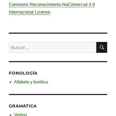
Commons Reconocimiento-NoComercial 4.0
Internacional License
.
BU
Buscar
por:
FONOLOGÍA
Alfabeto y fonética
GRAMÁTICA
Verbos