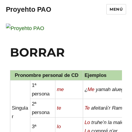
Proyehto PAO
MENÚ
BORRAR
Pronombre personal de CD
Ejemplos
1ª
me
¿
Me
yamah aluego?
persona
2ª
Singula
te
Te
afeitará’r Ramón.
persona
r
Lo
truhe’n la maleta.
3ª
lo
La
compré n’er