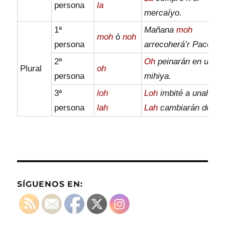
persona
la
mercaíyo.
1ª
Mañana
moh
moh
ó
noh
persona
arrecoherá’r Paco.
2ª
Oh
peinarán en una
Plural
oh
persona
mihiya.
3ª
loh
Loh
imbité a unah co
persona
lah
Lah
cambiarán de lao
SÍGUENOS EN: