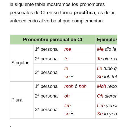
la siguiente tabla mostramos los pronombres
personales de CI en su forma
proclítica
, es decir,
antecediendo al verbo al que complementan:
Pronombre personal de CI
Ejemplos
1ª persona
me
Me
dio la pelo
2ª persona
te
Te
bia exâ la 
Singular
le
Le
tube qu’emb
3ª persona
1
se
Se
loh tube q
1ª persona
moh
ó
noh
Moh
recomend
2ª persona
oh
Oh
dieron loh 
Plural
leh
Leh
yebaré un
3ª persona
1
se
Se
lo yebaré.