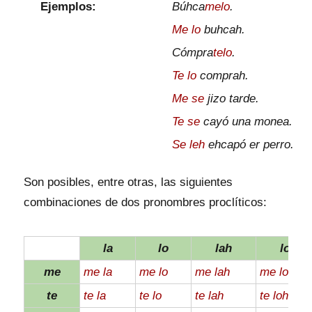
Ejemplos:
Búhca
melo
.
Me lo
buhcah.
Cómpra
telo
.
Te lo
comprah.
Me se
jizo tarde.
Te se
cayó una monea.
Se leh
ehcapó er perro.
Son posibles, entre otras, las siguientes
combinaciones de dos pronombres proclíticos:
la
lo
lah
loh
me
me la
me lo
me lah
me loh
te
te la
te lo
te lah
te loh