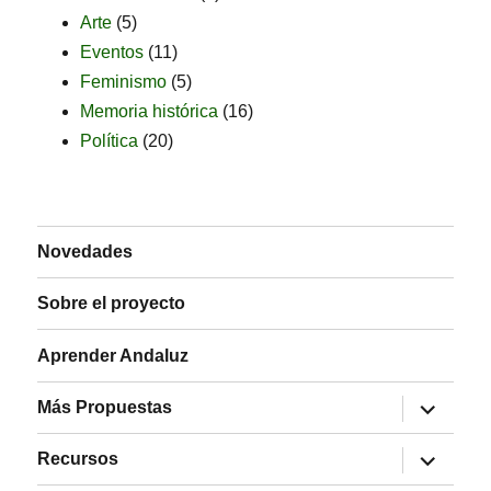
Arte
(5)
Eventos
(11)
Feminismo
(5)
Memoria histórica
(16)
Política
(20)
Novedades
Sobre el proyecto
Aprender Andaluz
expande
Más Propuestas
el
menú
expande
inferior
Recursos
el
menú