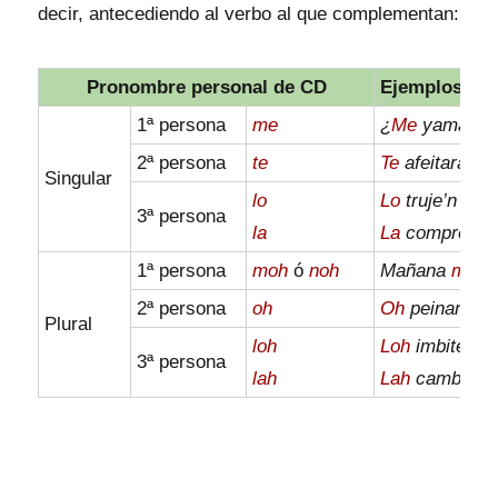
decir, antecediendo al verbo al que complementan:
Pronombre personal de CD
Ejemplos
1ª persona
me
¿
Me
yamah a
2ª persona
te
Te
afeitará’r 
Singular
lo
Lo
truje’n la m
3ª persona
la
La
compré n’e
1ª persona
moh
ó
noh
Mañana
moh
a
2ª persona
oh
Oh
peinarán e
Plural
loh
Loh
imbité a 
3ª persona
lah
Lah
cambiarán