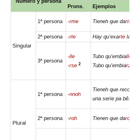
Número y persona
Prons.
Ejemplos
1ª persona
-rme
Tieneh que da
rme
la
2ª persona
-rte
Hay qu’exa
rte
la cr
Singular
-lle
Tubo qu’embia
lle
loh
3ª persona
2
-rse
Tubo qu’embia
rze
lo
Tieneh que recome
1ª persona
-nnoh
una serie pa bê.
2ª persona
-roh
Tienen que da
roh
lo
Plural