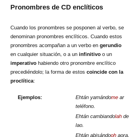
Pronombres de CD enclíticos
Cuando los pronombres se posponen al verbo, se
denominan pronombres enclíticos. Cuando estos
pronombres acompañan a un verbo en
gerundio
en cualquier situación, o a un
infinitivo
o un
imperativo
habiendo otro pronombre enclítico
precediéndolo; la forma de estos
coincide con la
proclítica
:
Ejemplos:
Ehtán yamándo
me
ar
teléfono.
Ehtán cambiando
lah
de
lao.
Ehtán abisándo
oh
aora.