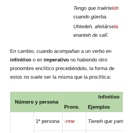
Tengo que traérte
loh
cuando güerba.
Uhtedeh, afeitárse
la
enanteh de salî.
En cambio, cuando acompañan a un verbo en
infinitivo
o en
imperativo
no habiendo otro
pronombre enclítico precediéndolo, la forma de
estos no suele ser la misma que la proclítica:
Infinitivo
Número y persona
Prons.
Ejemplos
1ª persona
-rme
Tieneh que yama
rm