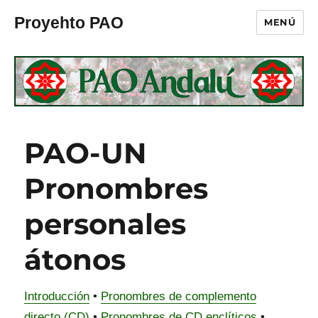
Proyehto PAO
MENÚ
PAO-UN
Pronombres
personales
átonos
Introducción
•
Pronombres de complemento
directo (CD)
•
Pronombres de CD enclíticos
•