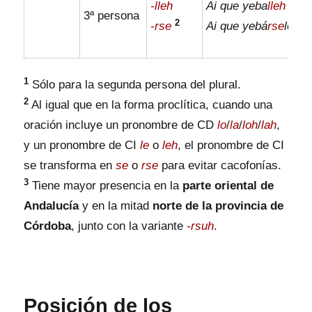
-lleh
Ai que yeba
lleh
un r
3ª persona
2
-rse
Ai que yebá
rse
lo.
1
Sólo para la segunda persona del plural.
2
Al igual que en la forma proclítica, cuando una
oración incluye un pronombre de CD
lo
/
la
/
loh
/
lah
,
y un pronombre de CI
le
o
leh
, el pronombre de CI
se transforma en
se
o
rse
para evitar cacofonías.
3
Tiene mayor presencia en la
parte oriental de
Andalucía
y en la mitad
norte de la provincia de
Córdoba
, junto con la variante
-rsuh
.
Posición de los