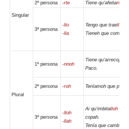
2ª persona
-rte
Tiene qu’afeita
rte
er
Singular
-llo
Tengo que trae
llo
‘n 
3ª persona
-lla
Tieneh que compra
l
Tiene qu’arrecoje
nn
1ª persona
-nnoh
Paco.
2ª persona
-roh
Teníamoh que peina
Plural
Ai qu’imbita
lloh
a un
-lloh
3ª persona
copah.
-llah
Tenía que cambia
lla