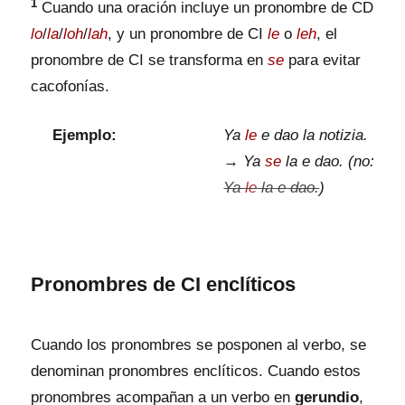
1
Cuando una oración incluye un pronombre de CD
lo
/
la
/
loh
/
lah
, y un pronombre de CI
le
o
leh
, el
pronombre de CI se transforma en
se
para evitar
cacofonías.
Ejemplo:
Ya
le
e dao la notizia.
→ Ya
se
la e dao. (no:
Ya
le
la e dao.
)
Pronombres de CI enclíticos
Cuando los pronombres se posponen al verbo, se
denominan pronombres enclíticos. Cuando estos
pronombres acompañan a un verbo en
gerundio
,