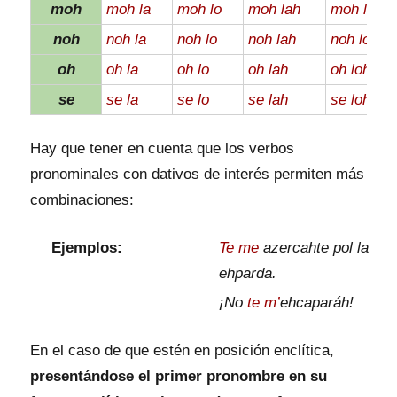
moh
moh la
moh lo
moh lah
moh loh
noh
noh la
noh lo
noh lah
noh loh
oh
oh la
oh lo
oh lah
oh loh
se
se la
se lo
se lah
se loh
Hay que tener en cuenta que los verbos
pronominales con dativos de interés permiten más
combinaciones:
Ejemplos:
Te me
azercahte pol la
ehparda.
¡No
te m’
ehcaparáh!
En el caso de que estén en posición enclítica,
presentándose el primer pronombre en su