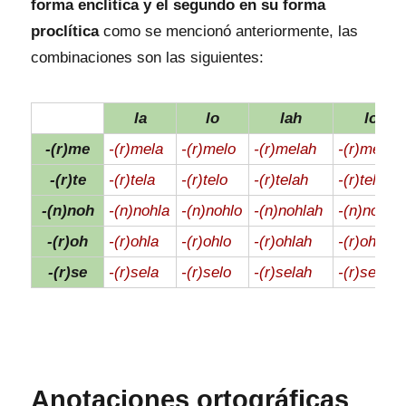
forma enclítica y el segundo en su forma
proclítica
como se mencionó anteriormente, las
combinaciones son las siguientes:
la
lo
lah
loh
-(r)me
-(r)mela
-(r)melo
-(r)melah
-(r)meloh
-(r)te
-(r)tela
-(r)telo
-(r)telah
-(r)teloh
-(n)noh
-(n)nohla
-(n)nohlo
-(n)nohlah
-(n)nohlo
-(r)oh
-(r)ohla
-(r)ohlo
-(r)ohlah
-(r)ohloh
-(r)se
-(r)sela
-(r)selo
-(r)selah
-(r)seloh
Anotaciones ortográficas