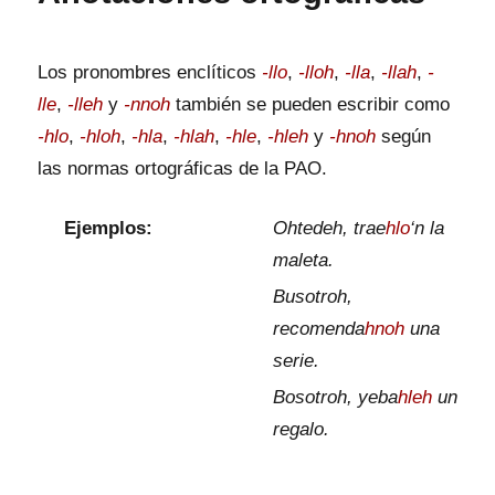
Los pronombres enclíticos
-llo
,
-lloh
,
-lla
,
-llah
,
-
lle
,
-lleh
y
-nnoh
también se pueden escribir como
-hlo
,
-hloh
,
-hla
,
-hlah
,
-hle
,
-hleh
y
-hnoh
según
las normas ortográficas de la PAO.
Ejemplos:
Ohtedeh, trae
hlo
‘n la
maleta.
Busotroh,
recomenda
hnoh
una
serie.
Bosotroh, yeba
hleh
un
regalo.