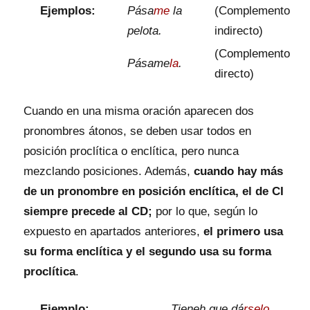
Ejemplos:
Pása
me
la
(Complemento
pelota.
indirecto)
(Complemento
Pásame
la
.
directo)
Cuando en una misma oración aparecen dos
pronombres átonos, se deben usar todos en
posición proclítica o enclítica, pero nunca
mezclando posiciones. Además,
cuando hay más
de un pronombre en posición enclítica, el de CI
siempre precede al CD;
por lo que, según lo
expuesto en apartados anteriores,
el primero usa
su forma enclítica y el segundo usa su forma
proclítica
.
Ejemplo:
Tieneh que dá
rselo
.