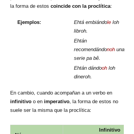
la forma de estos
coincide con la proclítica
:
Ejemplos:
Ehtá embiándo
le
loh
libroh.
Ehtán
recomendándo
noh
una
serie pa bê.
Ehtán dándo
oh
loh
dineroh.
En cambio, cuando acompañan a un verbo en
infinitivo
o en
imperativo
, la forma de estos no
suele ser la misma que la proclítica:
Infinitivo