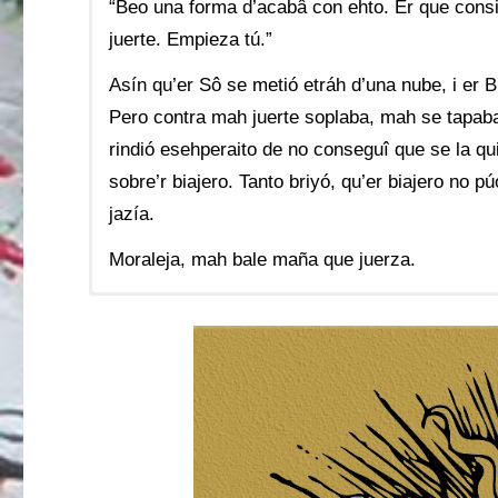
“Beo una forma d’acabâ con ehto. Er que consi
juerte. Empieza tú.”
Asín qu’er Sô se metió etráh d’una nube, i er B
Pero contra mah juerte soplaba, mah se tapaba’
rindió esehperaito de no conseguî que se la qui
sobre’r biajero. Tanto briyó, qu’er biajero no 
jazía.
Moraleja, mah bale maña que juerza.
Autor:
Autor:
Esopo (Αἴσωπος)
Esopo (Αἴσωπος)
Adaptación [Inglés a andaluz]:
Traducción [Griego a Inglés]:
George Fyle
José María 
Norma:
Idioma:
PAO
Inglés
Fuente:
Fuente:
Aesop’s Fables
Aesop’s Fables