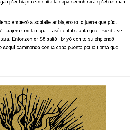
ga qu’er biajero se quite la capa demohtrará qu’eh er mah
iento empezó a soplalle ar biajero to lo juerte que púo.
r biajero con la capa; i asín ehtubo ahta qu’er Biento se
tara. Entonzeh er Sô salió i briyó con to su ehplendô
púo seguî caminando con la capa puehta pol la flama que
r Townsend
De Benito