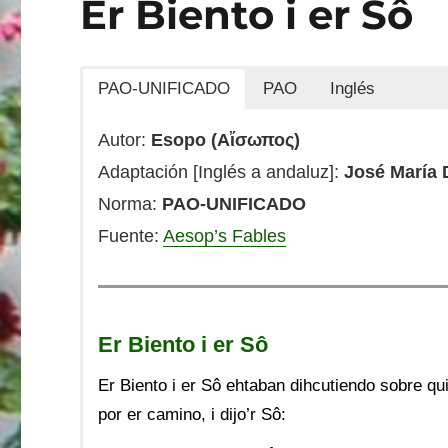
Er Biento i er Sô
PAO-UNIFICADO
PAO
Inglés
Autor:
Esopo (Αἴσωπος)
Adaptación [Inglés a andaluz]:
José María 
Norma:
PAO-UNIFICADO
Fuente:
Aesop’s Fables
Er Biento i er Sô
Er Biento i er Sô ehtaban dihcutiendo sobre qu
por er camino, i dijo’r Sô: