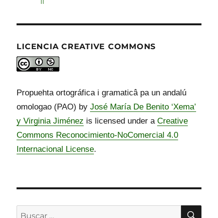
ni baho, ni ante.
No ai sê umano que sobre, ni cabe,
Hacéh el favóh de quitáh loh alambreh.
ni bajo, ni ante.
Jacê er favô de quitâ loh alambreh.
LICENCIA CREATIVE COMMONS
Propuehta ortográfica i gramaticâ pa un andalú
omologao (PAO) by
José María De Benito ‘Xema’
y Virginia Jiménez
is licensed under a
Creative
Commons Reconocimiento-NoComercial 4.0
Internacional License
.
BU
Buscar