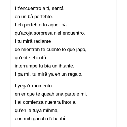
I t’encuentro a ti, sentá
en un bâ perfehto.
I eh perfehto to aquer bâ
qu’acoja sorpresa n’el encuentro.
I tu mirâ radiante
de mientrah te cuento lo que jago,
qu’ehte ehcritô
interrumpe tu bía un ihtante.
I pa mí, tu mirâ ya eh un regalo.
I yega’r momento
en er que te queah una parte’e mí.
I aí comienza nuehtra ihtoria,
qu’eh la tuya mihma,
con mih ganah d’ehcribî.