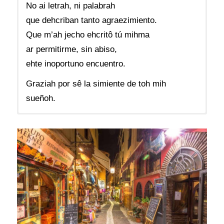
No ai letrah, ni palabrah
que dehcriban tanto agraezimiento.
Que m’ah jecho ehcritô tú mihma
ar permitirme, sin abiso,
ehte inoportuno encuentro.
Graziah por sê la simiente de toh mih
sueñoh.
Autor:
Roberto Villegas
Idioma:
Andaluz
Norma:
Intuitivo
Fuente:
Aholá, Poemario en Andalúh