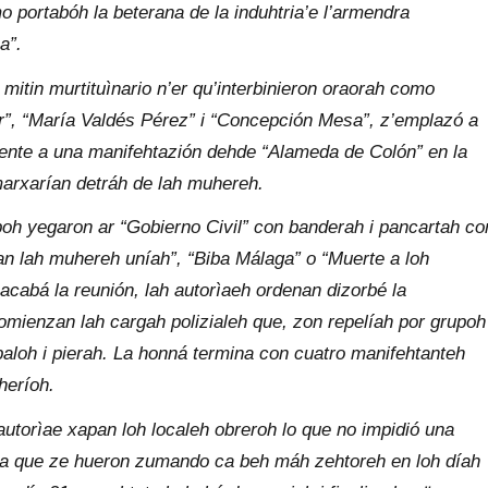
 portabóh la beterana de la induhtria’e l’armendra
a”.
 mitin murtituìnario n’er qu’interbinieron oraorah como
r”, “María Valdés Pérez” i “Concepción Mesa”, z’emplazó a
uiente a una manifehtazión dehde “Alameda de Colón” en la
arxarían detráh de lah muhereh.
poh yegaron ar “Gobierno Civil” con banderah i pancartah co
n lah muhereh uníah”, “Biba Málaga” o “Muerte a loh
’acabá la reunión, lah autorìaeh ordenan dizorbé la
omienzan lah cargah polizialeh que, zon repelíah por grupoh
aloh i pierah. La honná termina con cuatro manifehtanteh
heríoh.
 autorìae xapan loh localeh obreroh lo que no impidió una
la que ze hueron zumando ca beh máh zehtoreh en loh díah