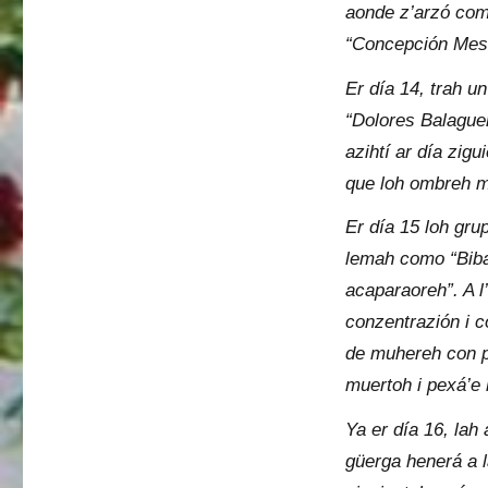
aonde z’arzó como
“Concepción Mes
Er día 14, trah un
“Dolores Balague
azihtí ar día zig
que loh ombreh m
Er día 15 loh gru
lemah como “Biba
acaparaoreh”. A l
conzentrazión i c
de muhereh con p
muertoh i pexá’e 
Ya er día 16, lah
güerga henerá a 