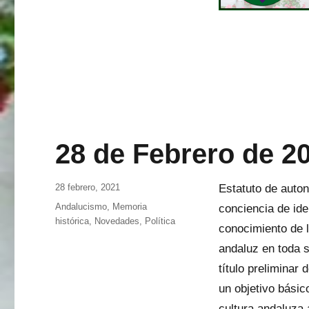
28 de Febrero de 2
Publicado
28 febrero, 2021
Estatuto de auton
el
Categorías
Andalucismo
,
Memoria
conciencia de ide
histórica
,
Novedades
,
Política
conocimiento de l
andaluz en toda su
título preliminar
un objetivo básic
cultura andaluza 