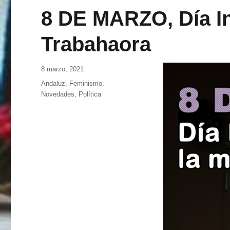
8 DE MARZO, Día In
Trabahaora
Publicado
8 marzo, 2021
el
Categorías
Andaluz
,
Feminismo
,
Novedades
,
Política