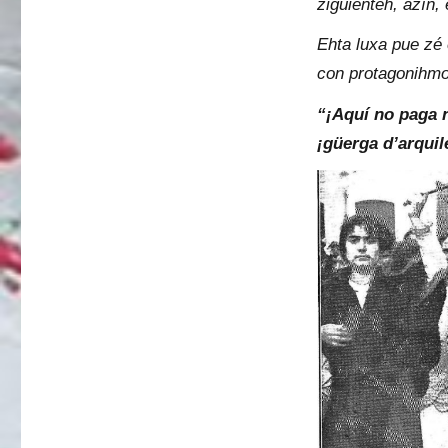
ziguienteh, azín, 
Ehta luxa pue zé
con protagonihmo
“¡Aquí no paga 
¡güerga d’arquil