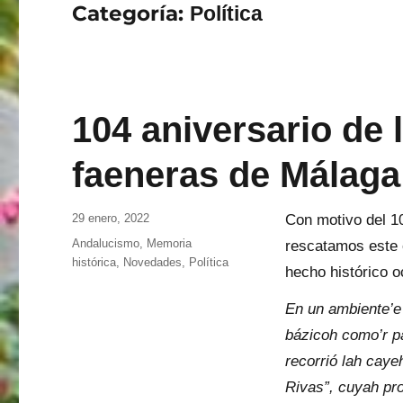
Categoría:
Política
104 aniversario de 
faeneras de Málaga
Publicado
29 enero, 2022
Con motivo del 10
el
Categorías
Andalucismo
,
Memoria
rescatamos este 
histórica
,
Novedades
,
Política
hecho histórico 
En un ambiente’e 
bázicoh como’r p
recorrió lah cay
Rivas”, cuyah pr