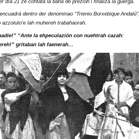
er día 21 ze cohtata la bahá de prezioh i finaliza la güerga.
 encuadrá dentro der denominao “Trienio Borxebique Andalú”
 azzoluto’e lah muhereh trabahaorah.
nadie!” “Ante la ehpeculazión con nuehtrah cazah:
ereh!” gritaban lah faenerah…