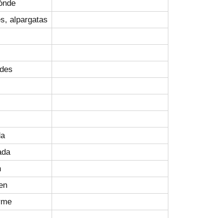
ónde
es, alpargatas
ades
da
ada
n
en
rme