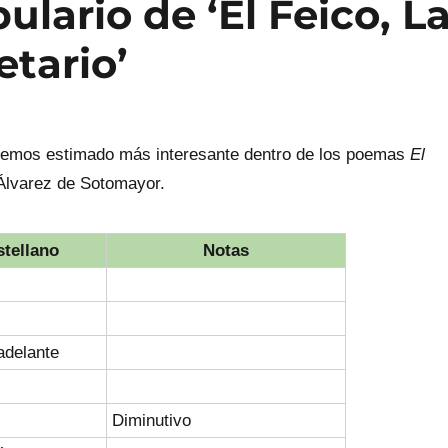
ulario de ‘El Feico, L
etario’
 hemos estimado más interesante dentro de los poemas
El
Álvarez de Sotomayor.
stellano
Notas
adelante
Diminutivo