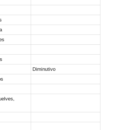
s
a
nes
s
Diminutivo
os
uelves,