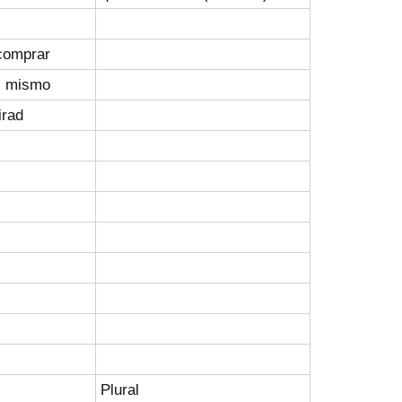
comprar
, mismo
irad
Plural