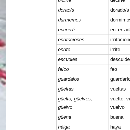
dicirle
decirle
dorao/s
dorado/s
durmemos
dormimo
encerrá
encerrad
enritaciones
irritacio
enrite
irrite
escudies
descuide
feíco
feo
guardalos
guardarl
güeltas
vueltas
güelto, güelves,
vuelto, v
güelvo
vuelvo
güena
buena
háiga
haya