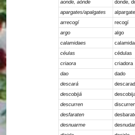
aonde, aónde
donde, d
apargates/apalgates
alpargat
arrecogí
recogí
argo
algo
calamidaes
calamid
céulas
cédulas
criaora
criadora
dao
dado
descará
descara
descobijá
descobij
descurren
discurre
desfaraten
desbarat
desnuarme
desnuda