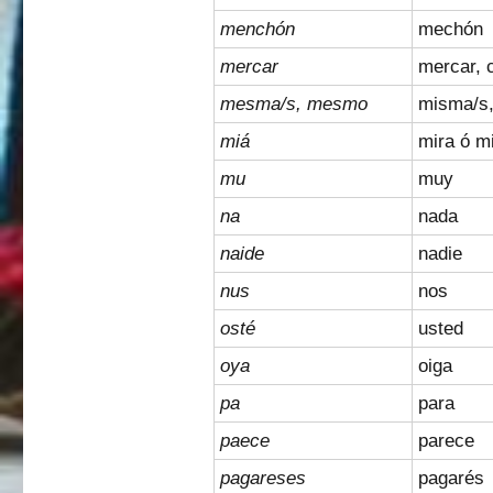
menchón
mechón
mercar
mercar, 
mesma/s, mesmo
misma/s
miá
mira ó m
mu
muy
na
nada
naide
nadie
nus
nos
osté
usted
oya
oiga
pa
para
paece
parece
pagareses
pagarés