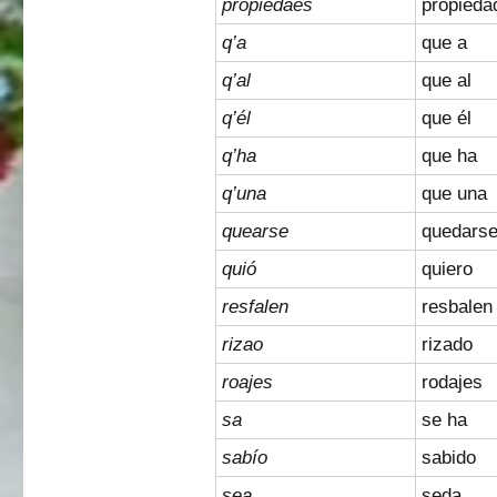
propiedaes
propieda
q’a
que a
q’al
que al
q’él
que él
q’ha
que ha
q’una
que una
quearse
quedars
quió
quiero
resfalen
resbalen
rizao
rizado
roajes
rodajes
sa
se ha
sabío
sabido
sea
seda