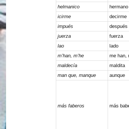
helmanico
hermano
icirme
decirme
impués
después
juerza
fuerza
lao
lado
m’han, m’he
me han,
maldecía
maldita
man que, manque
aunque
más faberos
más bab