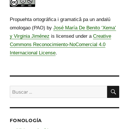
Propuehta ortográfica i gramaticâ pa un andalú
omologao (PAO) by
José María De Benito ‘Xema’
y Virginia Jiménez
is licensed under a
Creative
Commons Reconocimiento-NoComercial 4.0
Internacional License
.
BU
Buscar
por:
FONOLOGÍA