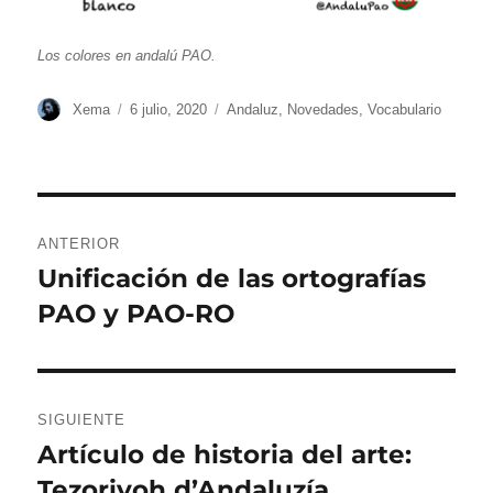
Los colores en andalú PAO.
Autor
Publicado
Categorías
Xema
6 julio, 2020
Andaluz
,
Novedades
,
Vocabulario
el
Navegación
ANTERIOR
de
Unificación de las ortografías
Entrada
PAO y PAO-RO
anterior:
entradas
SIGUIENTE
Artículo de historia del arte:
Entrada
Tezoriyoh d’Andaluzía
siguiente: