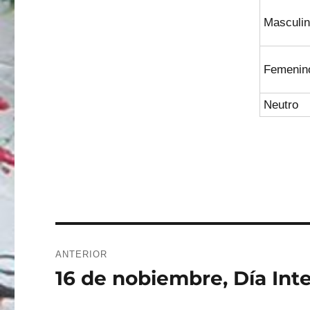
Masculi
Femenin
Neutro
Navegación
ANTERIOR
de
16 de nobiembre, Día In
Entrada
anterior:
entradas