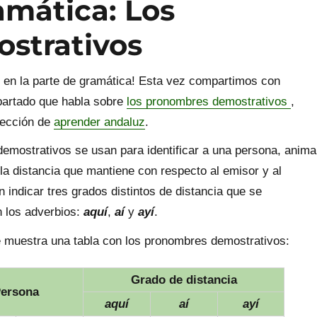
mática: Los
strativos
 en la parte de gramática! Esta vez compartimos con
partado que habla sobre
los pronombres demostrativos
,
sección de
aprender andaluz
.
emostrativos se usan para identificar a una persona, anima
la distancia que mantiene con respecto al emisor y al
n indicar tres grados distintos de distancia que se
 los adverbios:
aquí
,
aí
y
ayí
.
e muestra una tabla con los pronombres demostrativos:
Grado de distancia
ersona
aquí
aí
ayí