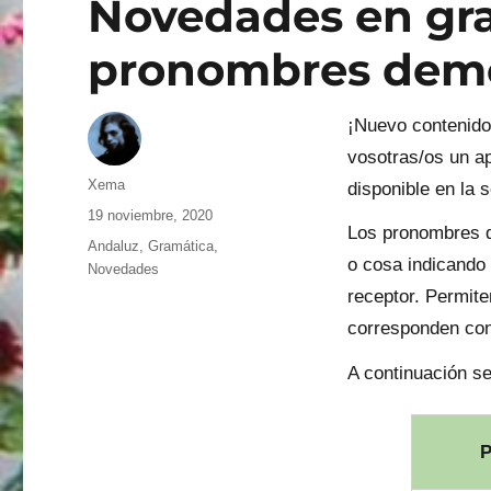
Novedades en gra
pronombres demo
¡Nuevo contenido
vosotras/os un a
Autor
Xema
disponible en la 
Publicado
19 noviembre, 2020
Los pronombres d
el
Categorías
Andaluz
,
Gramática
,
o cosa indicando 
Novedades
receptor. Permite
corresponden con
A continuación s
P