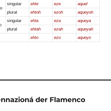
singular
ehte
eze
aquel
no
plural
ehtoh
ezoh
aqueyoh
singular
ehta
eza
aqueya
o
plural
ehtah
ezah
aqueyah
ehto
ezo
aqueyo
tennazioná der Flamenco