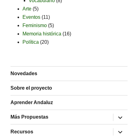
Vocabulario
(8)
Arte
(5)
Eventos
(11)
Feminismo
(5)
Memoria histórica
(16)
Política
(20)
Novedades
Sobre el proyecto
Aprender Andaluz
expande
Más Propuestas
el
menú
expande
inferior
Recursos
el