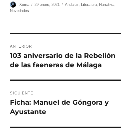
Autor
Publicado
Categorías
Xema
29 enero, 2021
Andaluz
,
Literatura
,
Narrativa
,
el
Novedades
Navegación
ANTERIOR
de
103 aniversario de la Rebelión
Entrada
de las faeneras de Málaga
anterior:
entradas
SIGUIENTE
Ficha: Manuel de Góngora y
Entrada
Ayustante
siguiente: