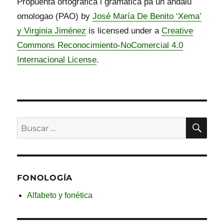
Propuehta ortográfica i gramaticâ pa un andalú
omologao (PAO) by
José María De Benito ‘Xema’
y Virginia Jiménez
is licensed under a
Creative
Commons Reconocimiento-NoComercial 4.0
Internacional License
.
BU
Buscar
por:
FONOLOGÍA
Alfabeto y fonética