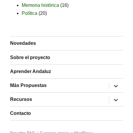
Memoria histórica
(16)
Política
(20)
Novedades
Sobre el proyecto
Aprender Andaluz
expande
Más Propuestas
el
menú
expande
inferior
Recursos
el
menú
inferior
Contacto