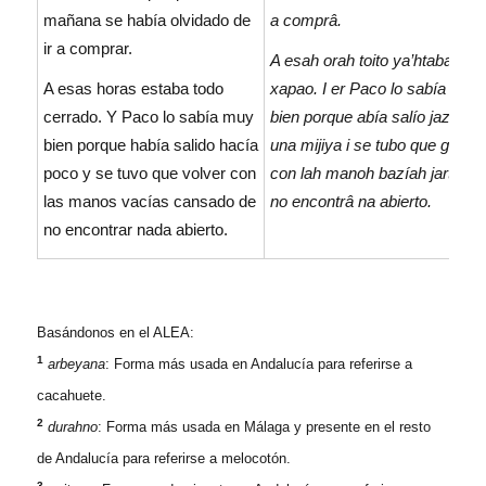
mañana se había olvidado de
a comprâ.
ir a comprar.
A esah orah toito ya’htaba
A esas horas estaba todo
xapao. I er Paco lo sabía mu
cerrado. Y Paco lo sabía muy
bien porque abía salío jazía
bien porque había salido hacía
una mijiya i se tubo que gorbê
poco y se tuvo que volver con
con lah manoh bazíah jartito’e
las manos vacías cansado de
no encontrâ na abierto.
no encontrar nada abierto.
Basándonos en el ALEA:
1
arbeyana
: Forma más usada en Andalucía para referirse a
cacahuete.
2
durahno
: Forma más usada en Málaga y presente en el resto
de Andalucía para referirse a melocotón.
3