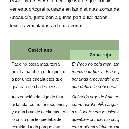
PAO-UNIFICADO con el objetivo de que podáis
ver esta ortografía usada en las distintas zonas de
Andalucía, junto con algunas particularidades
léxicas vinculadas a dichas zonas:
Castellano
Zona roja
Paco no podía más, tenía
Er Paco no poía mah, tenía
mucha hambe, por lo que fue
munxa jambre, asín que jue
1
a por unos cacahuetes que
por unas arbeyanah
que
guardaba en la despensa.
guardaba’n la dehpensa.
A excepción de algo de futa
Quitando argo de fruta enlatá,
2
enlatada, como melocotones,
como durahnoh
, i argún bote
3
y algún bote de aceitunas; era
d’azitunah
; era lo único que le
lo único que le quedaba de
queaba’e comía. I to porque
comida. I todo porque esa
esa mañana s’abía orbìao de î