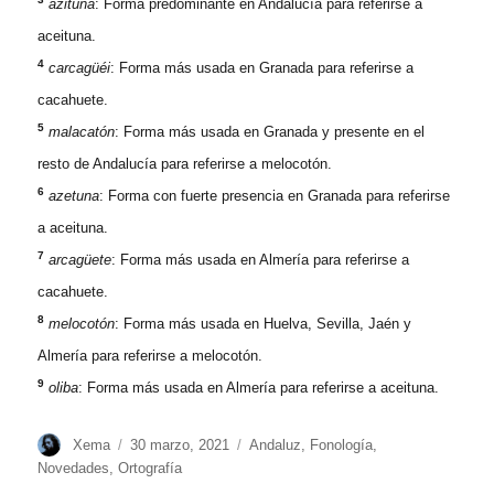
azituna
: Forma predominante en Andalucía para referirse a
aceituna.
4
carcagüéi
: Forma más usada en Granada para referirse a
cacahuete.
5
malacatón
: Forma más usada en Granada y presente en el
resto de Andalucía para referirse a melocotón.
6
azetuna
: Forma con fuerte presencia en Granada para referirse
a aceituna.
7
arcagüete
: Forma más usada en Almería para referirse a
cacahuete.
8
melocotón
: Forma más usada en Huelva, Sevilla, Jaén y
Almería para referirse a melocotón.
9
oliba
: Forma más usada en Almería para referirse a aceituna.
Autor
Publicado
Categorías
Xema
30 marzo, 2021
Andaluz
,
Fonología
,
el
Novedades
,
Ortografía