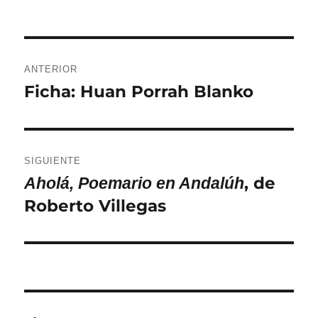
Navegación
ANTERIOR
de
Ficha: Huan Porrah Blanko
Entrada
anterior:
entradas
SIGUIENTE
, de
Aholá, Poemario en Andalúh
Entrada
Roberto Villegas
siguiente: