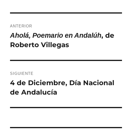
Navegación
ANTERIOR
de
, de
Aholá, Poemario en Andalúh
Entrada
Roberto Villegas
anterior:
entradas
SIGUIENTE
4 de Diciembre, Día Nacional
Entrada
de Andalucía
siguiente: