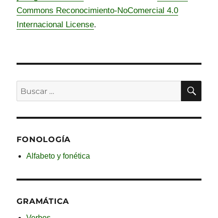
Commons Reconocimiento-NoComercial 4.0
Internacional License
.
BU
Buscar
por:
FONOLOGÍA
Alfabeto y fonética
GRAMÁTICA
Verbos