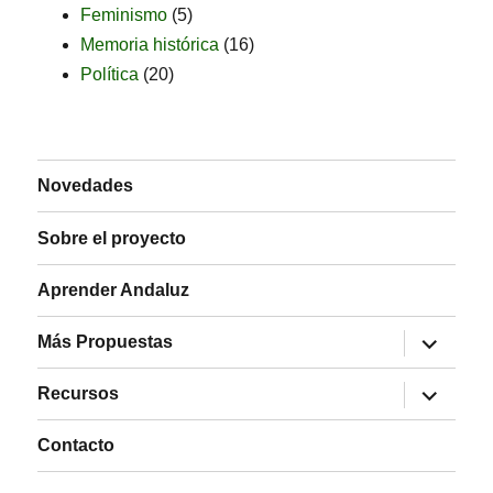
Feminismo
(5)
Memoria histórica
(16)
Política
(20)
Novedades
Sobre el proyecto
Aprender Andaluz
expande
Más Propuestas
el
menú
expande
inferior
Recursos
el
menú
inferior
Contacto