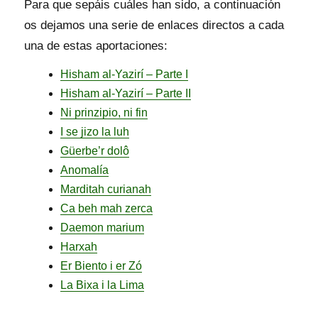
Para que sepáis cuáles han sido, a continuación
os dejamos una serie de enlaces directos a cada
una de estas aportaciones:
Hisham al-Yazirí – Parte I
Hisham al-Yazirí – Parte II
Ni prinzipio, ni fin
I se jizo la luh
Güerbe’r dolô
Anomalía
Marditah curianah
Ca beh mah zerca
Daemon marium
Harxah
Er Biento i er Zó
La Bixa i la Lima