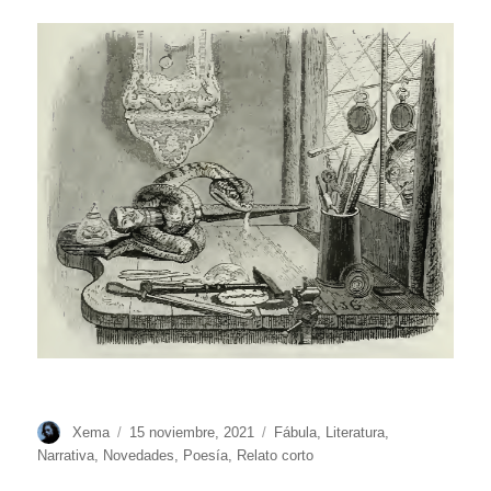
Autor
Publicado
Categorías
Xema
15 noviembre, 2021
Fábula
,
Literatura
,
el
Narrativa
,
Novedades
,
Poesía
,
Relato corto